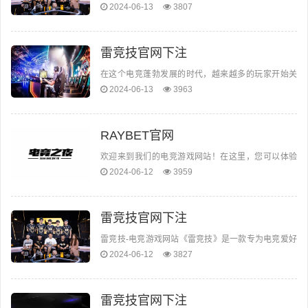
游戏公平性：1.资金安全：雷竞技采用安全加密技术和
2024-06-13
3807
严格的资金管理制度来保障玩家的资金安全。所有的
交易都经过加密传输，同时设有专门的资金监控团队
进行实时监控，确保资金的安全性。2.游戏公平性：雷
雷竞技官网下注
竞技电竞游戏网站引入第三方游戏平台，确保游戏结
果的真实性和公平
在这个电竞蓬勃发展的时代，越来越多的玩家开始关
注电竞游戏。作为一款类似雷竞技的电竞游戏网站，
2024-06-13
3963
我们致力于为用户提供安全、可靠的游戏下注服务。
在我们的网站上，你可以找到各种热门的电竞比赛，
包括英雄联盟、DOTA2、CS:GO等。我们的网站支持
RAYBET官网
实时赛事直播，为玩家提供最新的赛事信息和实时比
分。玩家可以根据
欢迎来到我们的电竞游戏网站！在这里，您可以体验
到最刺激的电竞游戏竞猜，为您提供安全、可靠的游
2024-06-12
3959
戏下注服务。我们的功能特点：丰富的电竞游戏我们
提供各种热门的电竞游戏，包括《英雄联盟》、《守
望先锋》、《绝地求生》等，让您可以随时随地参与
雷竞技官网下注
到最激烈的比赛中。实时赛事结果您可以实时查看比
赛结果，了解您的投注情况
雷竞技-电竞游戏网站《雷竞技》是一款专为电竞爱好
者打造的游戏平台，提供丰富多样的电竞游戏和下注
2024-06-12
3827
服务。在《雷竞技》上，用户可以参与各种电竞比
赛，包括英雄联盟、绝地求生、守望先锋等热门游
戏。通过我们的平台，用户不仅可以观看比赛直播，
雷竞技官网下注