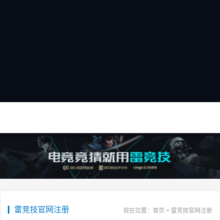
雷竞技官网注册
现在位置：
首页
>
雷竞技官网注册