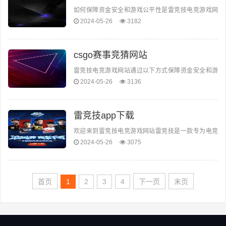
还可以进行实时下注，赢取丰厚的奖金。我们的平台
采用最先进的加密技术，保障
如何保障资金安全和游戏公平性是雷竞技电竞游戏网
站非常重视的问题。以下是雷竞技电竞游戏网站采取
2024-05-26
3182
的一些措施来保障资金安全和游戏公平的方式：1.资金
安全保障：-采用安全加密技术保护用户的个人信息和
资金安全。-提供多种支付方式，确保用户的资金转账
csgo赛事竞猜网站
安全。-建立严格的资金管理流程，确保用户充值提现
的安全和及时性
雷竞技电竞游戏网站通过以下方式保障资金安全和游
戏公平：1.使用安全的支付系统：雷竞技网站采用安全
2024-05-26
3136
的支付系统，确保玩家的资金安全和隐私保护。2.加密
技术保障：雷竞技网站采用最先进的加密技术，保障
玩家的个人信息和资金安全。3.定期审计：雷竞技网站
雷竞技app下载
定期进行游戏结果的审核和审计，确保游戏公平性。4.
严格监管
欢迎来到雷竞技电竞游戏网站雷竞技是一款专为电竞
爱好者打造的在线游戏平台，我们提供安全、可靠的
2024-05-26
3075
游戏下注服务，让您尽情享受电竞比赛的乐趣！我们
的功能：1.多样化的赛事选择我们提供各种热门的电竞
比赛，包括英雄联盟、王者荣耀、守望先锋等等，让
首页
1
2
3
4
下一页
末页
您随时随地参与下注。2.实时比分更新我们的网站会实
时更新比赛的比分