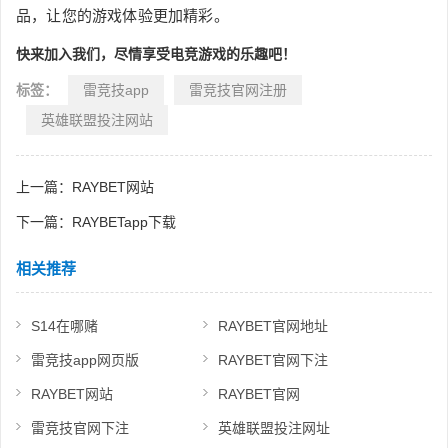
品，让您的游戏体验更加精彩。
快来加入我们，尽情享受电竞游戏的乐趣吧！
标签：
雷竞技app
雷竞技官网注册
英雄联盟投注网站
上一篇：RAYBET网站
下一篇：RAYBETapp下载
相关推荐
S14在哪赌
RAYBET官网地址
雷竞技app网页版
RAYBET官网下注
RAYBET网站
RAYBET官网
雷竞技官网下注
英雄联盟投注网址