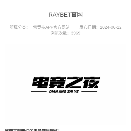
RAYBET官网
所属分类：
雷竞技APP官方网站
发布日期：2024-06-12
浏览次数：3969
欢迎来到我们的电竞游戏网站！