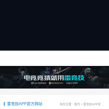
雷竞技APP官方网站
现在位置：
首页
>
雷竞技APP官方网站