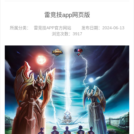
雷竞技app网页版
所属分类：
雷竞技APP官方网站
发布日期：2024-06-13
浏览次数：3917