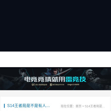
S14王者局是不是有人赌钱
现在位置：
首页
>
S14王者局是不是有人赌钱