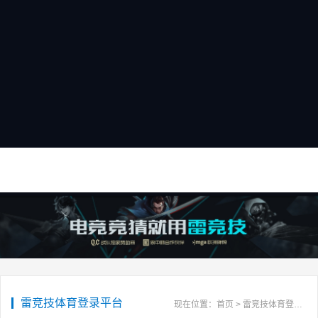
雷竞技体育登录平台
现在位置：
首页
>
雷竞技体育登录平台