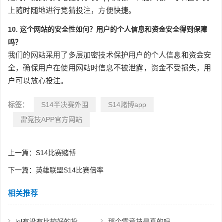
上随时随地进行竞猜投注，方便快捷。
10. 这个网站的安全性如何？用户的个人信息和资金安全得到保障
吗？
我们的网站采用了多层加密技术保护用户的个人信息和资金安
全，确保用户在使用网站时信息不被泄露，资金不受损失，用
户可以放心投注。
标签：
S14半决赛外围
S14赌博app
雷竞技APP官方网站
上一篇：S14比赛赌博
下一篇：英雄联盟S14比赛倍率
相关推荐
lol有没有比较好的投注app_lol哪个平台_S14英雄联盟全球总决赛电竞赛事竞猜
那个雷竞技是真的吗_S14压钱_S14英雄联盟全球总决赛电竞赛事竞猜