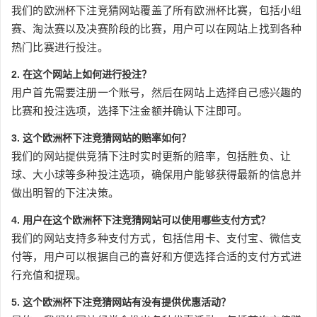
我们的欧洲杯下注竞猜网站覆盖了所有欧洲杯比赛，包括小组
赛、淘汰赛以及决赛阶段的比赛，用户可以在网站上找到各种
热门比赛进行投注。
2. 在这个网站上如何进行投注？
用户首先需要注册一个账号，然后在网站上选择自己感兴趣的
比赛和投注选项，选择下注金额并确认下注即可。
3. 这个欧洲杯下注竞猜网站的赔率如何？
我们的网站提供竞猜下注时实时更新的赔率，包括胜负、让
球、大小球等多种投注选项，确保用户能够获得最新的信息并
做出明智的下注决策。
4. 用户在这个欧洲杯下注竞猜网站可以使用哪些支付方式？
我们的网站支持多种支付方式，包括信用卡、支付宝、微信支
付等，用户可以根据自己的喜好和方便选择合适的支付方式进
行充值和提现。
5. 这个欧洲杯下注竞猜网站有没有提供优惠活动？