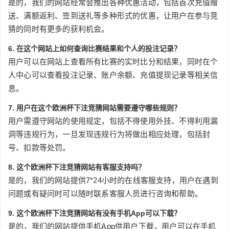
是的，我们的网站经常会推出各种优惠活动，包括首次充值赠
送、满额返利、签到送礼等多种形式的优惠，让用户在参与竞
猜的同时有更多的获利机会。
6. 在这个网站上如何查询比赛结果和个人的投注记录？
用户可以在网站上查看所有比赛的实时比分和结果，同时在个
人中心可以查看投注记录、账户余额、充值提现记录等相关信
息。
7. 用户在这个欧洲杯下注竞猜网站需要遵守哪些规则？
用户需遵守网站的使用规定，包括不得使用外挂、不得利用漏
洞等违规行为，一旦发现违规行为将做出相应处理，包括封
号、扣款等处罚。
8. 这个欧洲杯下注竞猜网站有客服支持吗？
是的，我们的网站提供7*24小时的在线客服支持，用户在遇到
问题或有疑问时可以随时联系客服人员进行咨询和帮助。
9. 这个欧洲杯下注竞猜网站有没有手机App可以下载？
是的，我们的网站提供手机App供用户下载，用户可以在手机