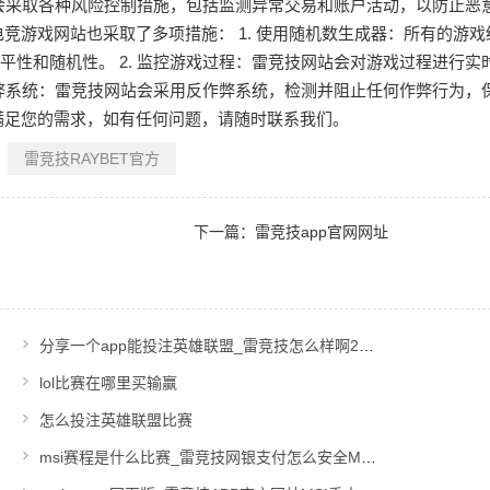
站会采取各种风险控制措施，包括监测异常交易和账户活动，以防止恶
竞游戏网站也采取了多项措施： 1. 使用随机数生成器：所有的游戏
性和随机性。 2. 监控游戏过程：雷竞技网站会对游戏过程进行实
作弊系统：雷竞技网站会采用反作弊系统，检测并阻止任何作弊行为，
满足您的需求，如有任何问题，请随时联系我们。
雷竞技RAYBET官方
下一篇：雷竞技app官网网址
分享一个app能投注英雄联盟_雷竞技怎么样啊2024雷竞技官网入口
lol比赛在哪里买输赢
怎么投注英雄联盟比赛
msi赛程是什么比赛_雷竞技网银支付怎么安全MSI季中赛2024