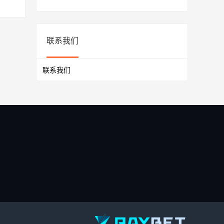
联系我们
联系我们