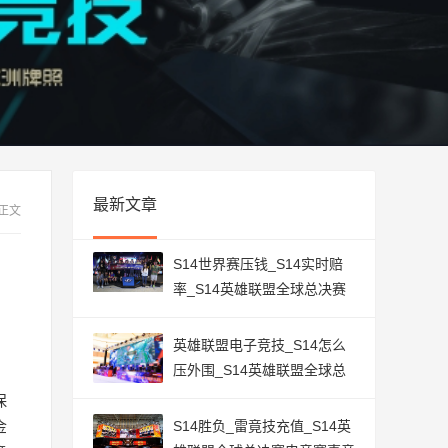
最新文章
正文
S14世界赛压钱_S14实时赔
率_S14英雄联盟全球总决赛
电竞赛事竞猜
英雄联盟电子竞技_S14怎么
压外围_S14英雄联盟全球总
决赛电竞赛事竞猜
保
金
S14胜负_雷竟技充值_S14英