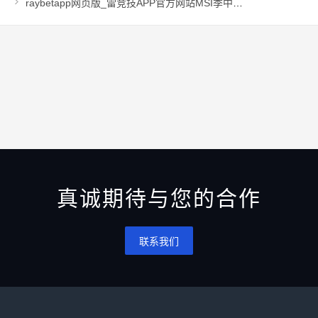
raybetapp网页版_雷竞技APP官方网站MSI季中赛2024
真诚期待与您的合作
联系我们