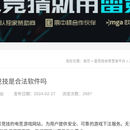
现在位置：
首页
>
雷竞技体育登录平台
>
竞技是合法软件吗
台
发布日期：2024-02-27
浏览次数：2687
雷竞技的电竞游戏网站，为用户提供安全、可靠的游戏下注服务。无