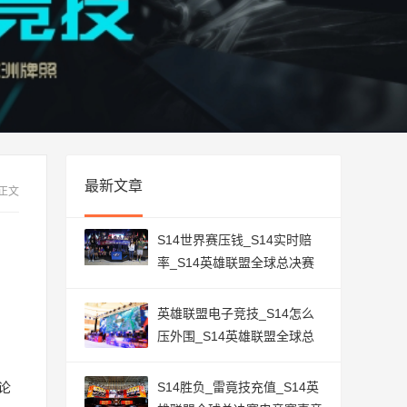
最新文章
正文
S14世界赛压钱_S14实时赔
率_S14英雄联盟全球总决赛
电竞赛事竞猜
英雄联盟电子竞技_S14怎么
压外围_S14英雄联盟全球总
决赛电竞赛事竞猜
论
S14胜负_雷竟技充值_S14英