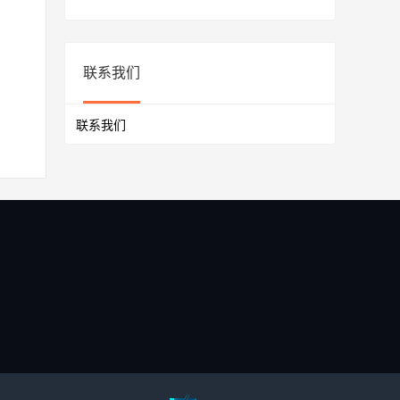
联系我们
联系我们