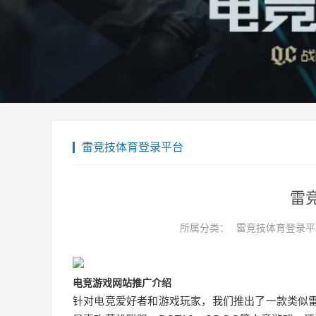
雷竞技体育登录平台
雷
所属分类：
雷竞技体育登录平
电竞游戏网站推广介绍
针对电竞爱好者和游戏玩家，我们推出了一款类似