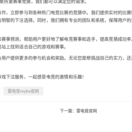
，还是热爱赛事竞猜，我们都可以满足您的需求。
操作，立即参与到各种热门电竞比赛的竞猜中。我们提供实时的比赛
出明智的下注选择。同时，我们拥有专业的团队和系统，保障用户的
和赛事预测，帮助用户更好地了解电竞赛事和选手，提高竞猜成功率
网站上找到适合自己的游戏和赛事。
为用户提供更多的参与机会和奖励。无论您是想挑战自己的实力，还
游戏下注服务，一起感受电竞的激情和乐趣！
雷电竞reyba官网
下一篇：雷电竟官网