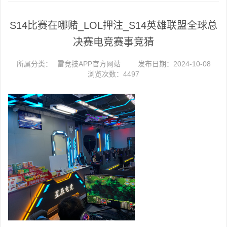
S14比赛在哪赌_LOL押注_S14英雄联盟全球总
决赛电竞赛事竞猜
所属分类：
雷竞技APP官方网站
发布日期：2024-10-08
浏览次数：4497