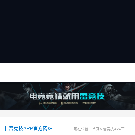
雷竞技APP官方网站
现在位置：
首页
>
雷竞技APP官方网站