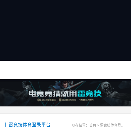
雷竞技体育登录平台
现在位置：
首页
>
雷竞技体育登录平台