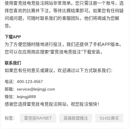
使用雷竞技电竞投注网站非常简单。您只需注册一个账号，选
择您喜欢的比赛并下注，等待比赛结果即可。如果您有任何疑
问或问题，可随时联系我们的客服团队，他们将竭诚为您解
答。
下载APP
为了方便您随时随地进行投注，我们还提供了手机APP版本。
您可以在应用商店搜索“雷竞技电竞投注”下载安装。
联系我们
如果您有任何意见或建议，欢迎通过以下方式联系我们：
电话：400-123-4567
邮箱：service@leijingji.com
微信：leijingji888
感谢您选择雷竞技电竞投注网站，祝您投注愉快！
标签：
雷竞技RAYBET
英雄联盟赌注
S14比赛买