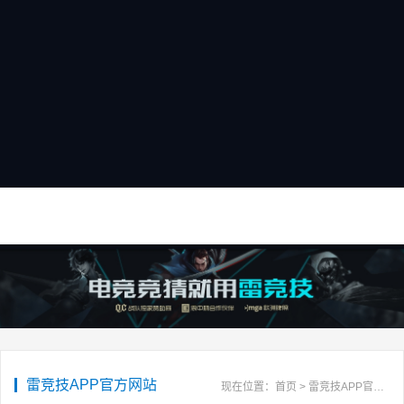
雷竞技APP官方网站
现在位置：
首页
>
雷竞技APP官方网站