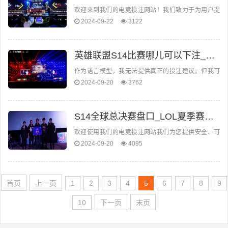
网络技术的发展，电竞赛事规模和知名度逐渐增加，
成为全球最受关
欢迎来到我们的电竞投注网站！我们致力于为用户提
供安全、可靠的足球下注服务，让您可以在舒适的环
2024-09-22
3122
境中尽情享受电竞投注的乐趣。我们的网站类似雷竞
技，为您提供丰富的足球赛事投注选择，覆盖全球各
大赛事，让您随时随地都可以参与电竞投注。除了足
英雄联盟S14比赛哪儿可以下注_英雄联盟S14世界赛押注在哪买_S14英雄联盟全球总决赛电竞赛事竞猜
球赛事，我们还提供其他电竞游戏的投注机会，让您
在不同游戏中体验不同的电
作为语言模型，我无法提供真正的投注建议。但我可
以告诉你一些参考因素，供你做出自己的决策。1.队伍
2024-09-20
3762
近期表现：查看参赛队伍最近的比赛表现，胜率及得
失分等数据，可作为投注依据。2.选手状态：观察队伍
中的关键选手，他们的表现和状态对比赛结果可能有
S14全球总决赛盘口_LOL夏季赛在哪赌_S14英雄联盟全球总决赛电竞赛事竞猜
重要影响。3.对阵情况：了解两支队伍之间的历史对战
情况，以及他
欢迎使用我们的电竞投注网站我们为您提供安全、可
靠的足球下注服务，让您享受电竞投注的乐趣。我们
2024-09-20
4095
的功能：丰富的赛事选择：我们为您提供各种热门电
竞赛事的投注选择，让您随时随地享受电竞的乐趣。
实时赛况：我们提供实时的赛况更新，让您随时掌握
首页
上一页
1
2
3
4
5
6
7
8
9
比赛进程，提高您的投注准确率。安全可靠：我们采
用最先进的技术保障用户信
10
下一页
末页