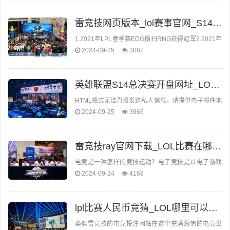
雷竞技网页版本_lol赛事官网_S14英雄联盟全球总决赛电竞赛事竞猜
1.2021年LPL春季赛EDG横扫RNG获得冠军2.2021年
英雄联盟全球总决赛将在中国举办3.福克斯制片厂将拍
2024-09-25
3087
摄一部关于电竞的电影4.2021年DOTA2国际邀请赛奖
金池达2500万美元5.2021年Overwatch联赛迎来新赛
季
英雄联盟S14总决赛开盘网址_LOL压钱在哪_S14英雄联盟全球总决赛电竞赛事竞猜
HTML格式无法直接发送私人信息，请提供电子邮件地
址以便我将详细信息发送给您。感谢理解。
2024-09-25
3966
雷竞技ray官网下载_LOL比赛在哪儿押注_S14英雄联盟全球总决赛电竞赛事竞猜
电竞是一种怎样的竞技运动？电子竞技是以电子游戏
作为比赛项目的竞技运动，玩家通过电子游戏展开竞
2024-09-24
4168
技对抗。比赛可以是个人之间的对抗，也可以是团队
之间的对抗，需要玩家具备高超的游戏技巧和战术意
识。电竞比赛种类有哪些？电子竞技比赛的种类繁
lpl比赛人民币竞猜_LOL哪里可以压胜负_S14英雄联盟全球总决赛电竞赛事竞猜
多，常见的包括MOBA类游戏（如《英雄联盟》、《D
OTA2》）、射击类游
类似雷竞技的电竞投注网站在这个充满激情的电竞世